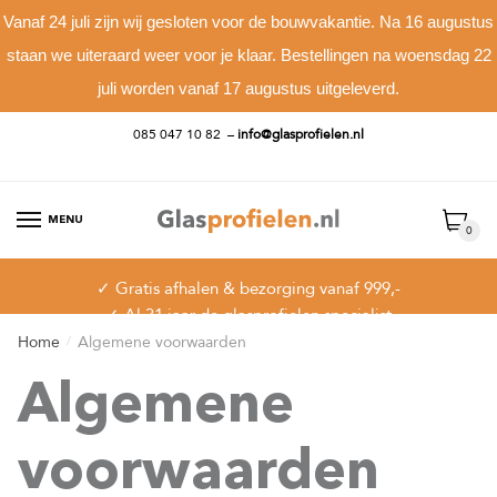
Vanaf 24 juli zijn wij gesloten voor de bouwvakantie. Na 16 augustus
staan we uiteraard weer voor je klaar. Bestellingen na woensdag 22
juli worden vanaf 17 augustus uitgeleverd.
085 047 10 82
–
info@glasprofielen.nl
Skip
Skip
to
to
navigation
content
MENU
0
✓ Gratis afhalen & bezorging vanaf 999,-
✓ Al 31 jaar de glasprofielen specialist
✓10 jaar garantie
Home
Algemene voorwaarden
/
Algemene
voorwaarden