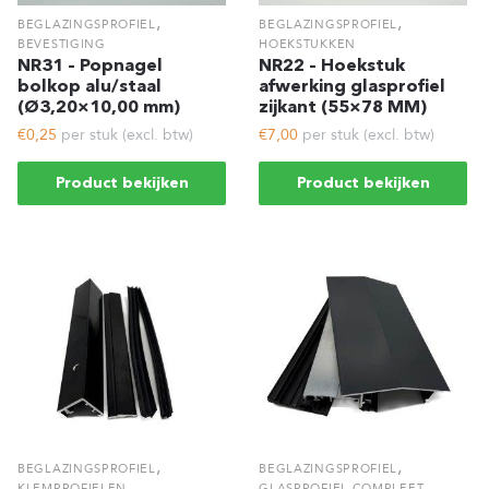
,
,
BEGLAZINGSPROFIEL
BEGLAZINGSPROFIEL
BEVESTIGING
HOEKSTUKKEN
NR31 – Popnagel
NR22 – Hoekstuk
bolkop alu/staal
afwerking glasprofiel
(Ø3,20×10,00 mm)
zijkant (55×78 MM)
€0,25
per stuk (excl. btw)
€7,00
per stuk (excl. btw)
Product bekijken
Product bekijken
,
,
BEGLAZINGSPROFIEL
BEGLAZINGSPROFIEL
,
KLEMPROFIELEN
GLASPROFIEL COMPLEET