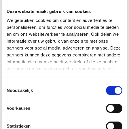
Geven jullie ook advies bij de keuze van
Deze website maakt gebruik van cookies
profielen?
We gebruiken cookies om content en advertenties te
Wat maakt jullie profielen anders dan
personaliseren, om functies voor social media te bieden
die van anderen?
en om ons websiteverkeer te analyseren. Ook delen we
Waar vind ik montagehandleidingen of
informatie over uw gebruik van onze site met onze
technische tekeningen?
partners voor social media, adverteren en analyse. Deze
partners kunnen deze gegevens combineren met andere
Nog een andere vraag?
informatie die u aan ze heeft verstrekt of die ze hebben
verzameld op basis van uw gebruik van hun services.
T
Noodzakelijk
o
e
s
Voorkeuren
t
e
m
Statistieken