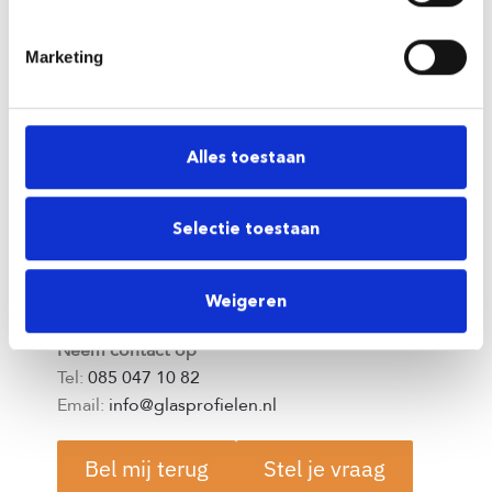
m
i
Marketing
n
g
s
s
Alles toestaan
e
l
e
Selectie toestaan
c
t
Luuk Roos
Weigeren
i
Eigenaar
e
Neem contact op
Tel:
085 047 10 82
Email:
info@glasprofielen.nl
Bel mij terug
Stel je vraag